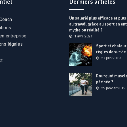
ntiel
Derniers articles
Un salarié plus efficace et plu
 Coach
au travail grâce au sport en ent
ations
mythe ou réalité ?
en entreprise
1 avril 2021
ons légales
Sport et chaleur 
règles de survie
27 juin 2019
ct
Pourquoi muscle
périnée ?
29 janvier 2019