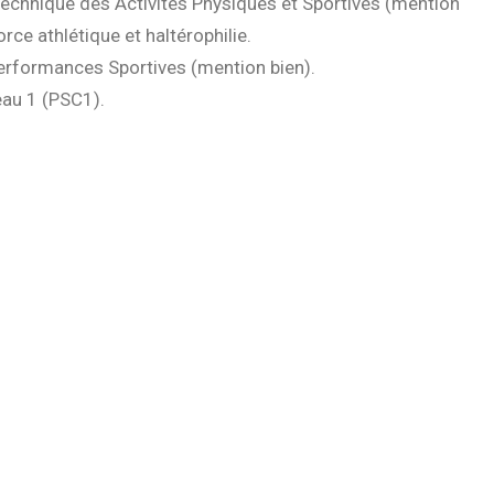
echnique des Activités Physiques et Sportives (mention
ce athlétique et haltérophilie.
Performances Sportives (mention bien).
eau 1 (PSC1).