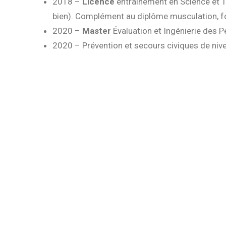
2018 –
Licence
entraînement en Science et T
bien). Complément au diplôme musculation, for
2020 –
Master
Évaluation et Ingénierie des 
2020 – Prévention et secours civiques de niv