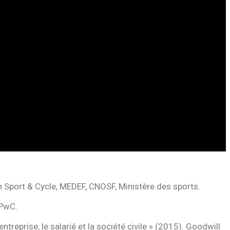
on Sport & Cycle, MEDEF, CNOSF, Ministère des sports.
 PwC.
treprise, le salarié et la société civile » (2015). Goodwill