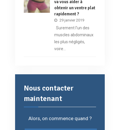
va vous aider à
obtenir un ventre plat
rapidement ?
29 janvier 2019
Surement l’un des
muscles abdominaux
les plus négligés,
voire…
Nous contacter
maintenant
Alors, on commence quand ?