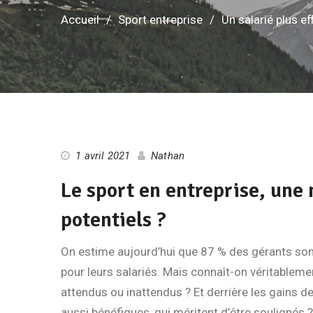
Accueil
Sport entreprise
Un salarié plus ef
1 avril 2021
Nathan
Le sport en entreprise, une
potentiels ?
On estime aujourd’hui que 87 % des gérants son
pour leurs salariés. Mais connaît-on véritableme
attendus ou inattendus ? Et derrière les gains de 
aussi bénéfiques, qui méritent d’être soulignés ?