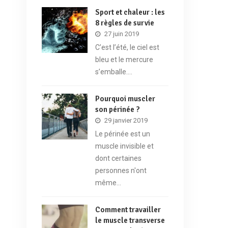
Sport et chaleur : les
8 règles de survie
27 juin 2019
C’est l’été, le ciel est
bleu et le mercure
s’emballe.…
Pourquoi muscler
son périnée ?
29 janvier 2019
Le périnée est un
muscle invisible et
dont certaines
personnes n'ont
même…
Comment travailler
le muscle transverse