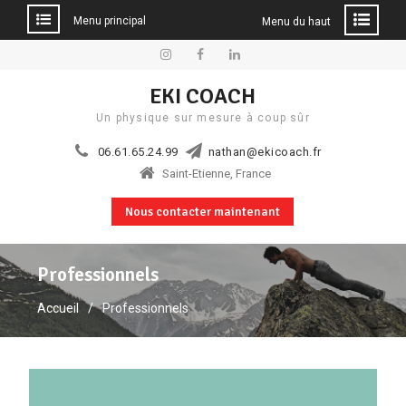
Menu principal
Menu du haut
Aller
au
Instagram
Facebook
Linkedin
EKI COACH
contenu
Un physique sur mesure à coup sûr
06.61.65.24.99
nathan@ekicoach.fr
Saint-Etienne, France
Nous contacter maintenant
Professionnels
Accueil
Professionnels