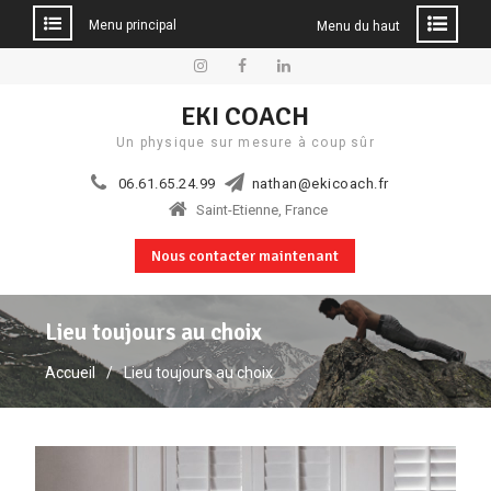
Menu principal
Menu du haut
Aller
au
Instagram
Facebook
Linkedin
EKI COACH
contenu
Un physique sur mesure à coup sûr
06.61.65.24.99
nathan@ekicoach.fr
Saint-Etienne, France
Nous contacter maintenant
Lieu toujours au choix
Accueil
Lieu toujours au choix