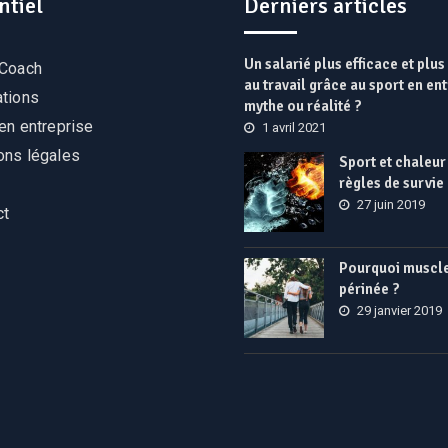
ntiel
Derniers articles
Un salarié plus efficace et plu
 Coach
au travail grâce au sport en ent
ations
mythe ou réalité ?
en entreprise
1 avril 2021
ons légales
Sport et chaleur 
règles de survie
27 juin 2019
ct
Pourquoi muscle
périnée ?
29 janvier 2019